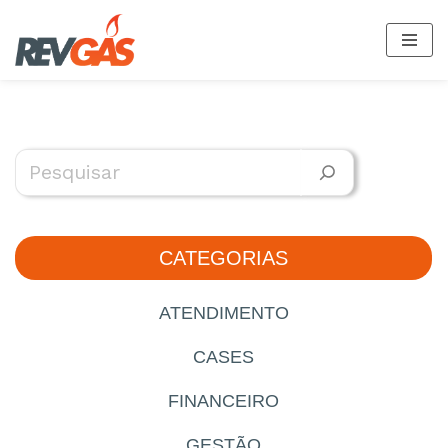
Pular
para
o
conteúdo
CATEGORIAS
ATENDIMENTO
CASES
FINANCEIRO
GESTÃO