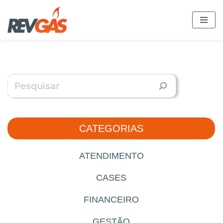
Pular
para
o
conteúdo
CATEGORIAS
ATENDIMENTO
CASES
FINANCEIRO
GESTÃO