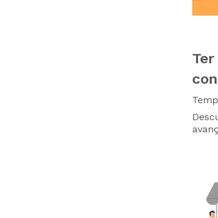
Ter
con
Tempo
Desc
avanç