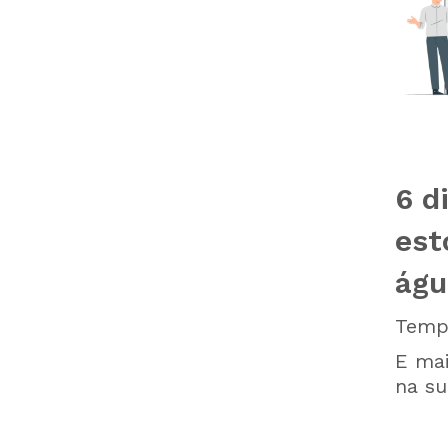
6 d
est
águ
Tempo
E ma
na su