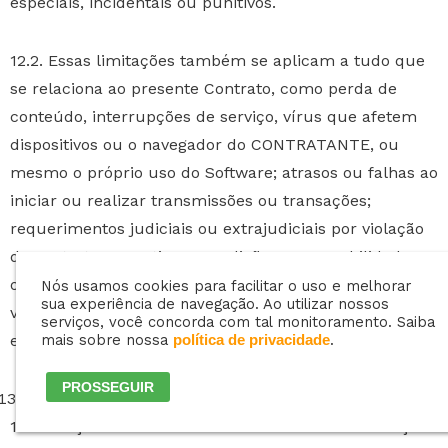
especiais, incidentais ou punitivos.
12.2. Essas limitações também se aplicam a tudo que
se relaciona ao presente Contrato, como perda de
conteúdo, interrupções de serviço, vírus que afetem
dispositivos ou o navegador do CONTRATANTE, ou
mesmo o próprio uso do Software; atrasos ou falhas ao
iniciar ou realizar transmissões ou transações;
requerimentos judiciais ou extrajudiciais por violação
de contrato, garantia ou condição; responsabilidade
objetiva; negligência; falsidade ideológica; transgressão;
Nós usamos cookies para facilitar o uso e melhorar
sua experiência de navegação. Ao utilizar nossos
violação de estatuto ou regulamento, ou
serviços, você concorda com tal monitoramento. Saiba
enriquecimento sem causa.
mais sobre nossa
.
política de privacidade
PROSSEGUIR
Subsistência
13.1. A seção 4 – “Conteúdo de Privacidade” e as seções