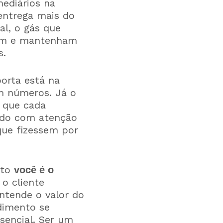
ediários na
entrega mais do
al, o gás que
nam e mantenham
s.
orta está na
m números. Já o
e que cada
tado com atenção
que fizessem por
nto
você é o
 o cliente
ntende o valor do
dimento se
sencial. Ser um