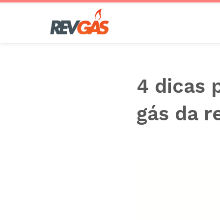
Saltar
al
contenido
4 dicas 
gás da r