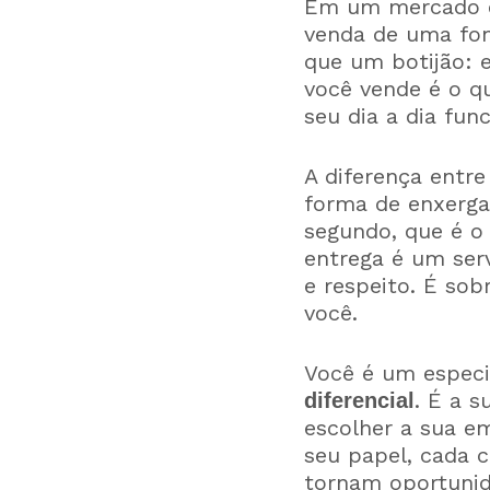
Em um mercado o
venda de uma fon
que um botijão: e
você vende é o q
seu dia a dia fun
A diferença entr
forma de enxerga
segundo, que é o
entrega é um ser
e respeito. É sob
você.
Você é um especi
. É a s
diferencial
escolher a sua e
seu papel, cada 
tornam oportunid