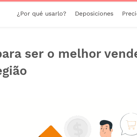
¿Por qué usarlo?
Deposiciones
Prec
para ser o melhor vend
egião