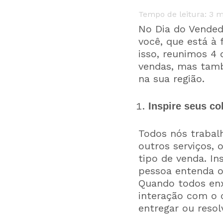
Tempo de leitura:
3
m
No Dia do Vended
você, que está à
isso, reunimos 4 
vendas, mas tamb
na sua região.
Inspire seus c
Todos nós trabal
outros serviços, 
tipo de venda. I
pessoa entenda o 
Quando todos enx
interação com o c
entregar ou reso