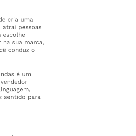
de cria uma
 atrai pessoas
m escolhe
r na sua marca,
cê conduz o
vendas é um
 vendedor
linguagem,
z sentido para