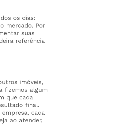
dos os dias:
no mercado. Por
umentar suas
ira referência
utros imóveis,
ia fizemos algum
om que cada
ultado final.
 empresa, cada
ja ao atender,