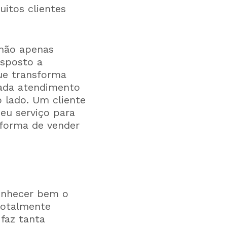
itos clientes
 não apenas
isposto a
que transforma
ada atendimento
 lado. Um cliente
eu serviço para
 forma de vender
conhecer bem o
totalmente
faz tanta