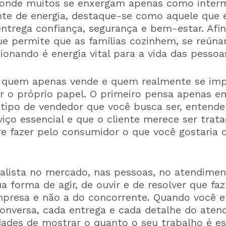
nde muitos se enxergam apenas como interm
te de energia, destaque-se como aquele que 
ntrega confiança, segurança e bem-estar. Afin
ue permite que as famílias cozinhem, se reú
cionando é energia vital para a vida das pessoa
e quem apenas vende e quem realmente se imp
r o próprio papel. O primeiro pensa apenas e
 tipo de vendedor que você busca ser, entend
viço essencial e que o cliente merece ser tra
re fazer pelo consumidor o que você gostaria 
alista no mercado, nas pessoas, no atendime
ua forma de agir, de ouvir e de resolver que faz
mpresa e não a do concorrente. Quando você e
conversa, cada entrega e cada detalhe do aten
ades de mostrar o quanto o seu trabalho é es