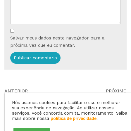
Salvar meus dados neste navegador para a
próxima vez que eu comentar.
ANTERIOR
PRÓXIMO
Como escolher a
Parabéns as
Nós usamos cookies para facilitar o uso e melhorar
melhor distribuidora
Revendas de GLP
sua experiência de navegação. Ao utilizar nossos
para revender gás
serviços, você concorda com tal monitoramento. Saiba
mais sobre nossa
.
política de privacidade
de cozinha?