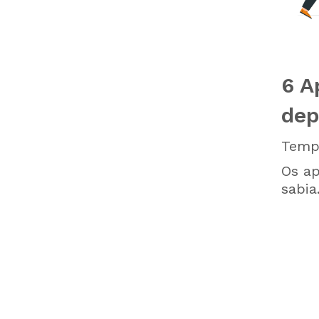
6 A
dep
Tempo
Os ap
sabia