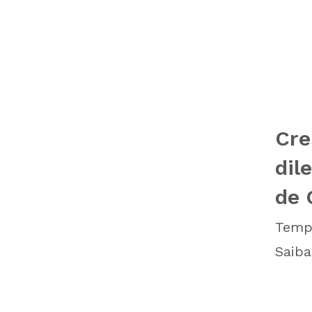
Cre
dil
de 
Tempo
Saiba