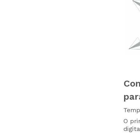
Com
par
Tempo
O pri
digit