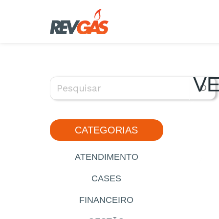
Pular
para
o
conteúdo
VE
CATEGORIAS
ATENDIMENTO
CASES
FINANCEIRO