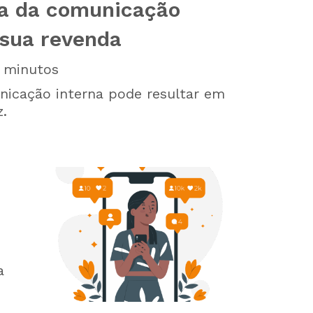
ia da comunicação
 sua revenda
minutos
icação interna pode resultar em
z.
a