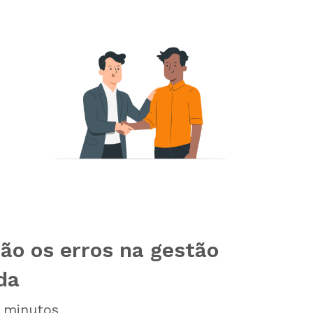
são os erros na gestão
da
minutos