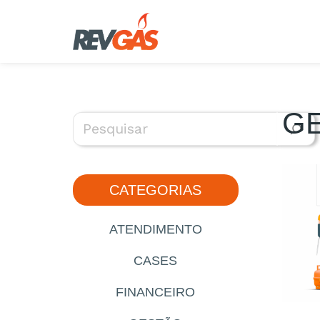
Pular
para
o
conteúdo
G
CATEGORIAS
ATENDIMENTO
CASES
FINANCEIRO