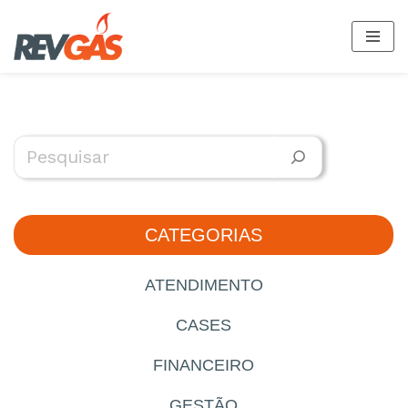
Pular
para
o
conteúdo
CATEGORIAS
ATENDIMENTO
CASES
FINANCEIRO
GESTÃO