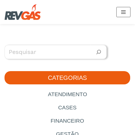
Pular
para
o
conteúdo
CATEGORIAS
ATENDIMENTO
CASES
FINANCEIRO
GESTÃO