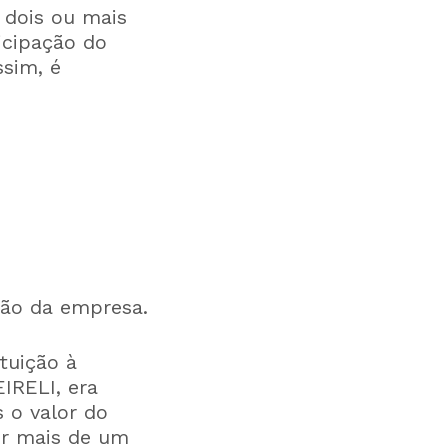
 dois ou mais
icipação do
ssim, é
ção da empresa.
tuição à
IRELI, era
 o valor do
er mais de um