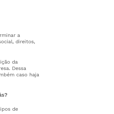
rminar a
cial, direitos,
nição da
resa. Dessa
também caso haja
ás?
ipos de