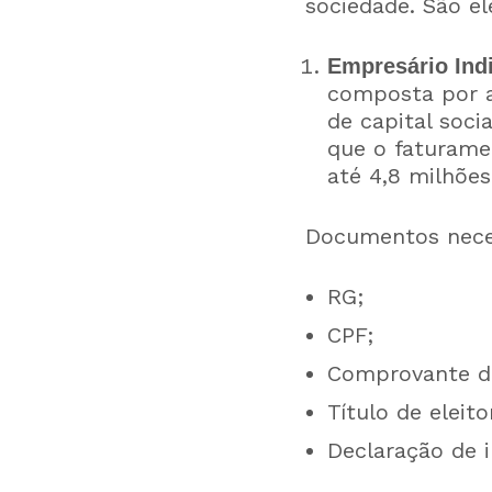
sociedade. São el
Empresário Indi
composta por a
de capital soci
que o faturame
até 4,8 milhõe
Documentos neces
RG;
CPF;
Comprovante de
Título de eleito
Declaração de 