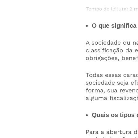
Tempo de leitura:
2
m
O que signific
A sociedade ou na
classificação da 
obrigações, benef
Todas essas carac
sociedade seja e
forma, sua revend
alguma fiscaliza
Quais os tipos
Para a abertura 