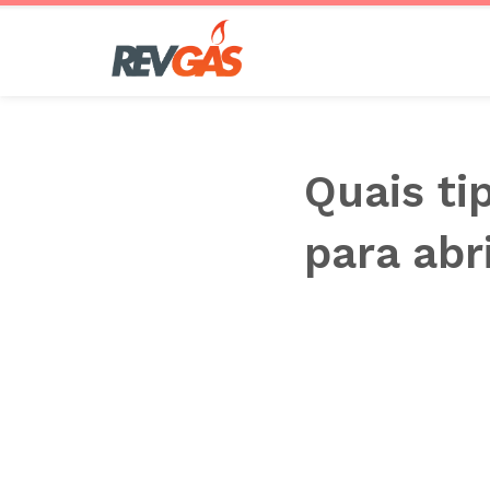
Pular
para
o
conteúdo
Quais ti
para abr