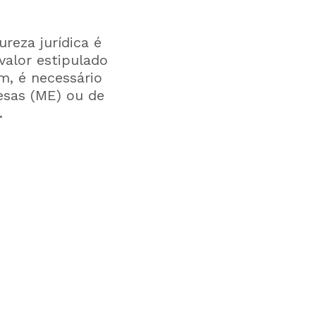
reza jurídica é
alor estipulado
m, é necessário
esas (ME) ou de
.