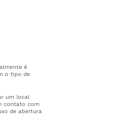
galmente é
m o tipo de
ar um local
em contato com
sso de abertura