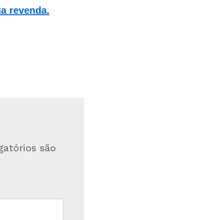
ua revenda.
atórios são