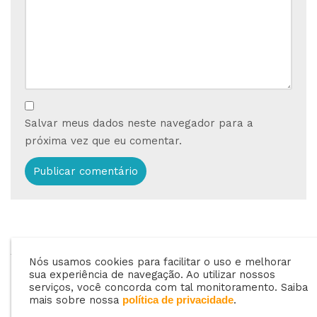
Salvar meus dados neste navegador para a
próxima vez que eu comentar.
ANTERIOR
PRÓXIMO
Nós usamos cookies para facilitar o uso e melhorar
Marketing Digital:
Quais as melhores
sua experiência de navegação. Ao utilizar nossos
Qual a importância
estratégias para
serviços, você concorda com tal monitoramento. Saiba
mais sobre nossa
.
política de privacidade
para sua revenda?
vender o GLP