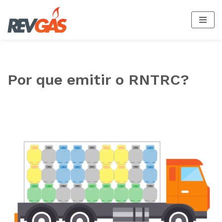
Pular
para
o
conteúdo
Por que emitir o RNTRC?