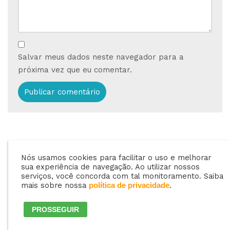
Salvar meus dados neste navegador para a
próxima vez que eu comentar.
ANTERIOR
PRÓXIMO
Nós usamos cookies para facilitar o uso e melhorar
Como evitar fraudes
Fracionamento da
sua experiência de navegação. Ao utilizar nossos
e golpes no uso do
venda de gás,
serviços, você concorda com tal monitoramento. Saiba
mais sobre nossa
.
política de privacidade
PIX?
solução ou ameaça?
PROSSEGUIR