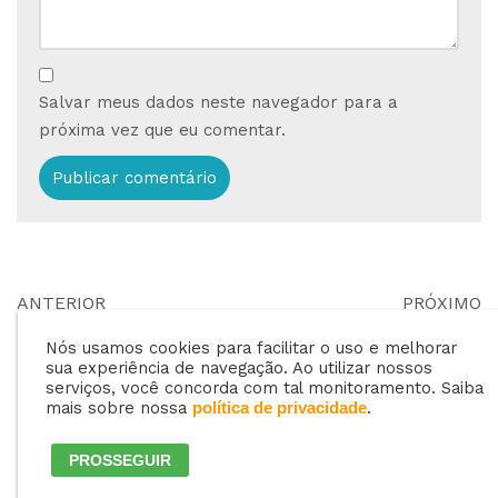
Salvar meus dados neste navegador para a
próxima vez que eu comentar.
ANTERIOR
PRÓXIMO
Erros e acertos na
Implementando
Nós usamos cookies para facilitar o uso e melhorar
hora de postar nas
Inteligência Artificial
sua experiência de navegação. Ao utilizar nossos
redes sociais
gratuitamente na
serviços, você concorda com tal monitoramento. Saiba
mais sobre nossa
.
política de privacidade
sua revenda
PROSSEGUIR