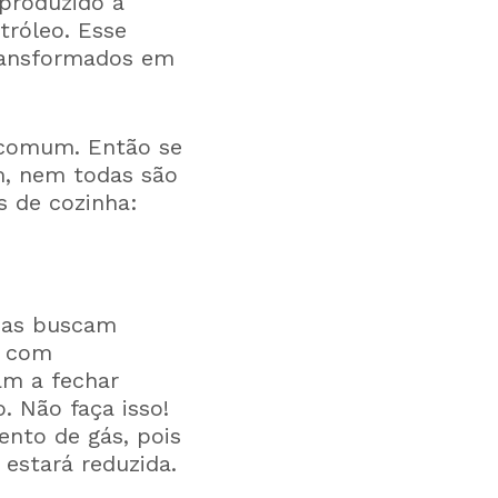
 produzido a
tróleo. Esse
ransformados em
 comum. Então se
m, nem todas são
s de cozinha:
soas buscam
s com
am a fechar
. Não faça isso!
nto de gás, pois
estará reduzida.