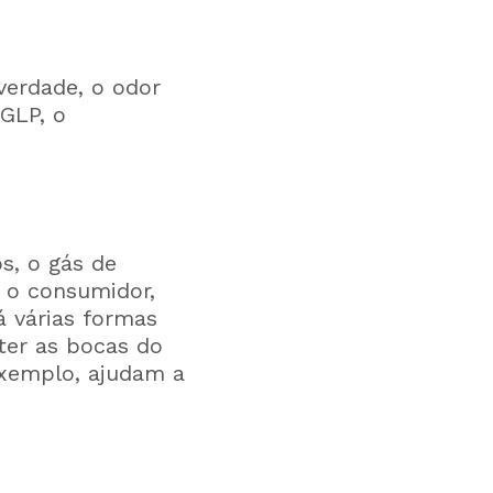
verdade, o odor
GLP, o
s, o gás de
 o consumidor,
á várias formas
ter as bocas do
exemplo, ajudam a