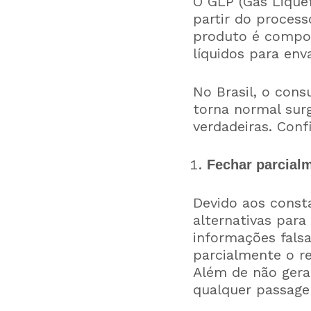
O GLP (Gás Liquef
partir do process
produto é compos
líquidos para env
No Brasil, o con
torna normal surg
verdadeiras. Conf
Fechar parcialm
Devido aos const
alternativas par
informações falsa
parcialmente o re
Além de não gera
qualquer passage