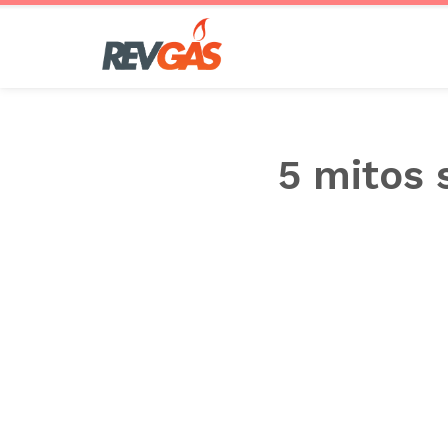
Pular
para
o
conteúdo
5 mitos 