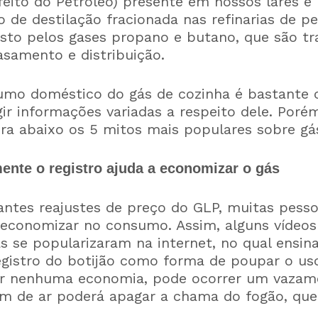
eito do Petróleo) presente em nossos lares é
o de destilação fracionada nas refinarias de pe
to pelos gases propano e butano, que são t
asamento e distribuição.
sumo doméstico do gás de cozinha é bastante
ir informações variadas a respeito dele. Poré
ira abaixo os 5 mitos mais populares sobre gá
ente o registro ajuda a economizar o gás
antes reajustes de preço do GLP, muitas pes
a economizar no consumo. Assim, alguns vídeo
s se popularizaram na internet, no qual ensin
gistro do botijão como forma de poupar o uso
r nenhuma economia, pode ocorrer um vazame
m de ar poderá apagar a chama do fogão, que 