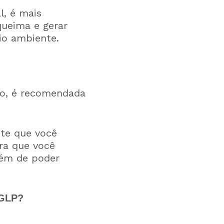
l, é mais
queima e gerar
io ambiente.
zo, é recomendada
nte que você
ra que você
lém de poder
 GLP?