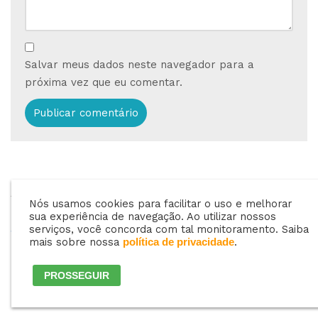
Salvar meus dados neste navegador para a
próxima vez que eu comentar.
ANTERIOR
PRÓXIMO
Nós usamos cookies para facilitar o uso e melhorar
Por que usar um
Cadastrar sua
sua experiência de navegação. Ao utilizar nossos
sistema de gestão?
revenda de GLP no
serviços, você concorda com tal monitoramento. Saiba
mais sobre nossa
.
política de privacidade
Google
PROSSEGUIR